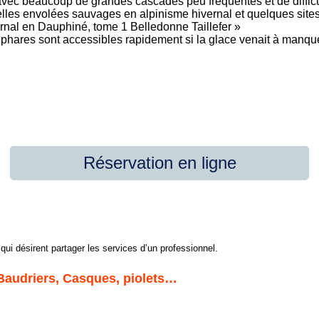
vec beaucoup de grandes cascades peu fréquentés et de diffic
les envolées sauvages en alpinisme hivernal et quelques sites
ernal en Dauphiné, tome 1 Belledonne Taillefer »
phares sont accessibles rapidement si la glace venait à manqu
Réservation en ligne
 qui désirent partager les services d’un professionnel.
 Baudriers, Casques, piolets…