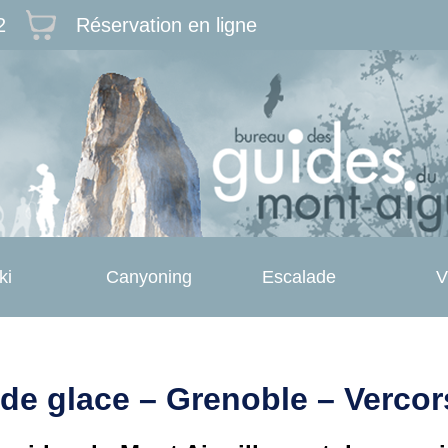
2
Réservation en ligne
ki
Canyoning
Escalade
V
de glace – Grenoble – Vercor