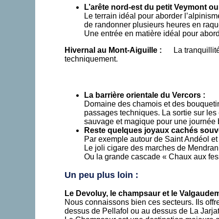
L’arête nord-est du petit Veymont o
Le terrain idéal pour aborder l’alpinis
de randonner plusieurs heures en raque
Une entrée en matière idéal pour abor
Hivernal au Mont-Aiguille :
La tranquillité 
techniquement.
La barrière orientale du Vercors :
Domaine des chamois et des bouquetins,
passages techniques. La sortie sur les
sauvage et magique pour une journé
Reste quelques joyaux cachés souve
Par exemple autour de Saint Andéol et
Le joli cigare des marches de Mendran e
Ou la grande cascade « Chaux aux fes
Un peu plus loin :
Le Devoluy, le champsaur et le Valgaudem
Nous connaissons bien ces secteurs. Ils offr
dessus de Pellafol ou au dessus de La Jarjat