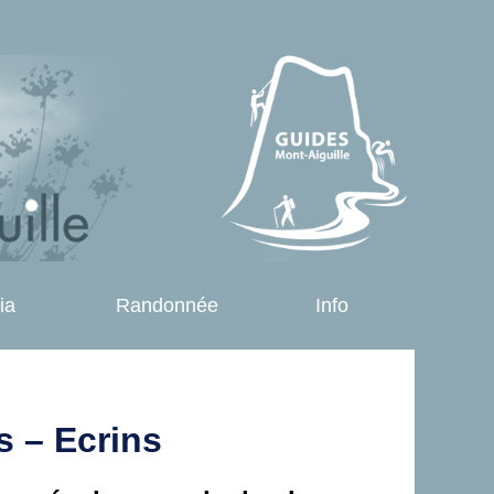
ia
Randonnée
Info
s – Ecrins