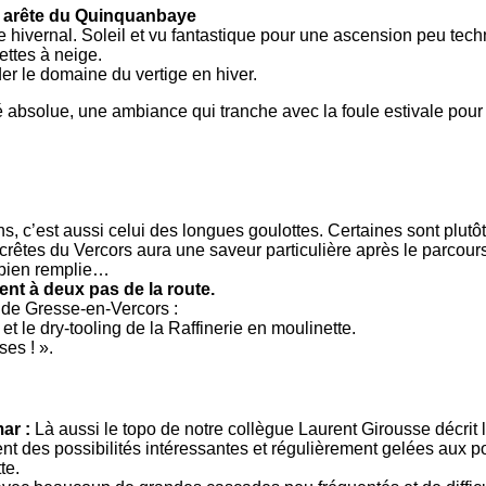
u arête du Quinquanbaye
me hivernal. Soleil et vu fantastique pour une ascension peu te
ttes à neige.
der le domaine du vertige en hiver.
absolue, une ambiance qui tranche avec la foule estivale pour
 c’est aussi celui des longues goulottes. Certaines sont plutôt 
 crêtes du Vercors aura une saveur particulière après le parcou
e bien remplie…
nt à deux pas de la route.
 de Gresse-en-Vercors :
t le dry-tooling de la Raffinerie en moulinette.
ses ! ».
ar :
Là aussi le topo de notre collègue Laurent Girousse décrit 
ent des possibilités intéressantes et régulièrement gelées aux p
te.