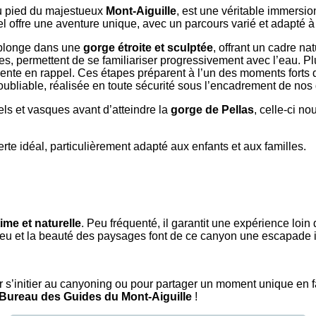
u pied du majestueux
Mont-Aiguille
, est une véritable immersi
l offre une aventure unique, avec un parcours varié et adapté à
s plonge dans une
gorge étroite et sculptée
, offrant un cadre n
es, permettent de se familiariser progressivement avec l’eau. Pl
cente en rappel. Ces étapes préparent à l’un des moments forts
noubliable, réalisée en toute sécurité sous l’encadrement de nos
ls et vasques avant d’atteindre la
gorge de Pellas
, celle-ci n
rte idéal, particulièrement adapté aux enfants et aux familles.
ime et naturelle
. Peu fréquenté, il garantit une expérience loin
ieu et la beauté des paysages font de ce canyon une escapade 
ur s’initier au canyoning ou pour partager un moment unique en 
Bureau des Guides du Mont-Aiguille
!