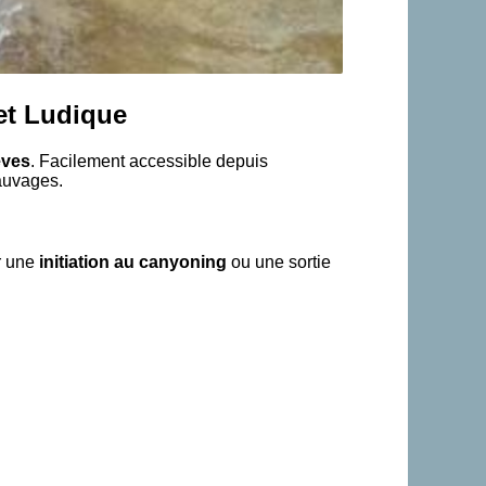
et Ludique
èves
. Facilement accessible depuis
auvages.
r une
initiation au canyoning
ou une sortie